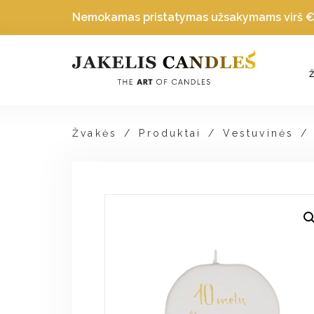
Nemokamas pristatymas užsakymams virš
Žvakės
/
Produktai
/
Vestuvinės
/