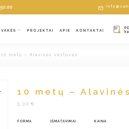
€
50.00
info@can
P
ŽVAKĖS
PROJEKTAI
APIE
KONTAKTAI
k
10 metų – Alavinės vestuvės
10 metų – Alavinė
5.30 €
FORMA
IŠMATAVIMAI
KAINA