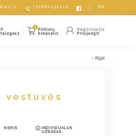
dles.lt
+37061131112
EN
0
DF
Pirkinių
Registruotis
atalogas2
krepšelis
Prisijungti
Atgal
s vestuvės
KIEKIS
INDIVIDUALUS
UŽRAŠAS