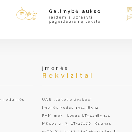
Galimybė aukso
raidėmis užrašyti
pageidaujamą tekstą
Įmonės
Rekvizitai
UAB „Jakelio žvakės”
r religinės
Įmonės kodas 134138532
PVM mok. kodas LT341385314
Mūšos g. 7, LT-47176, Kaunas
+370 611 31112
|
info@candles.lt