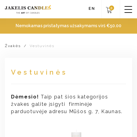
0
EN
Nemokamas pristatymas užsakymams virš
€
50.00
Žvakės
/
Vestuvinės
Vestuvinės
Dėmesio!
Taip pat šios kategorijos
žvakes galite įsigyti firminėje
parduotuvėje adresu Mūšos g. 7, Kaunas.