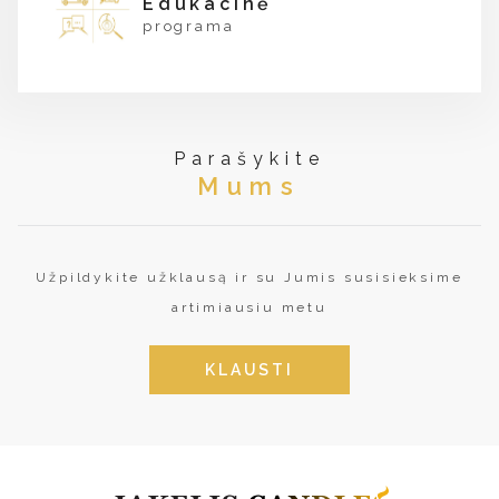
Edukacinė
programa
Parašykite
Mums
Užpildykite užklausą ir su Jumis susisieksime
artimiausiu metu
KLAUSTI