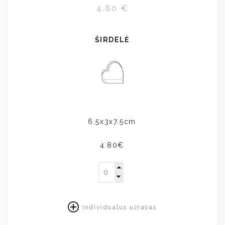
4.80 €
ŠIRDELĖ
6.5x3x7.5cm
4.80€
Individualus užrašas