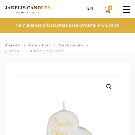
0
EN
Nemokamas pristatymas užsakymams virš
€
50.00
Žvakės
/
Produktai
/
Vestuvinės
/
3 metai – Odinės vestuvės