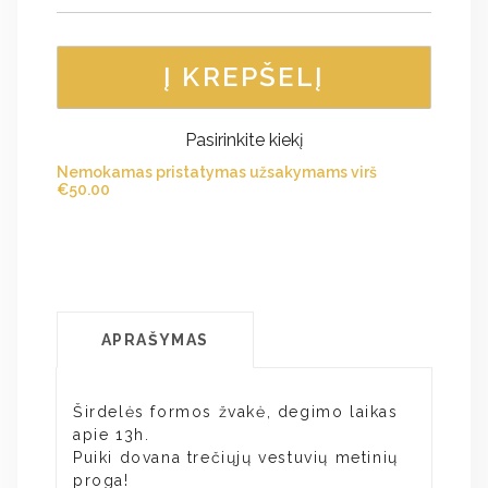
Į KREPŠELĮ
Pasirinkite kiekį
Nemokamas pristatymas užsakymams virš
€
50.00
APRAŠYMAS
Širdelės formos žvakė, degimo laikas
apie 13h.
Puiki dovana trečiųjų vestuvių metinių
proga!