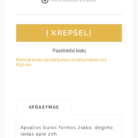
Individualus užrašas
Į KREPŠELĮ
Pasirinkite kiekį
Nemokamas pristatymas užsakymams virš
€
50.00
APRAŠYMAS
Apvalios burės formos žvakė, degimo
laikas apie 20h.