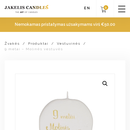
0
EN
Nemokamas pristatymas užsakymams virš
€
50.00
Žvakės
/
Produktai
/
Vestuvinės
/
9 metai – Molinės vestuvės