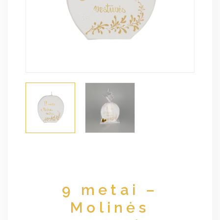
9 metai –
Molinės