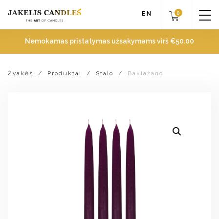
0
EN
Nemokamas pristatymas užsakymams virš
€
50.00
Žvakės
/
Produktai
/
Stalo
/
Baklažano