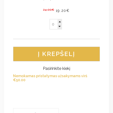
24.00€
19.20€
Į KREPŠELĮ
Pasirinkite kiekį
Nemokamas pristatymas užsakymams virš
€
50.00