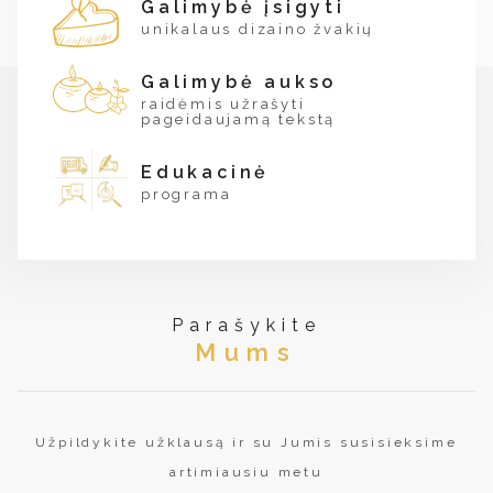
Galimybė įsigyti
unikalaus dizaino žvakių
Galimybė aukso
raidėmis užrašyti
pageidaujamą tekstą
Edukacinė
programa
Parašykite
Mums
Užpildykite užklausą ir su Jumis susisieksime
artimiausiu metu