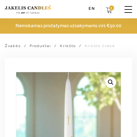
0
EN
Nemokamas pristatymas užsakymams virš
€
50.00
Žvakės
/
Produktai
/
Krikšto
/
Krikšto žvakė