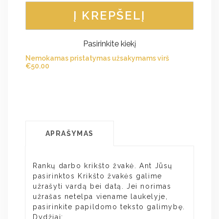
Į KREPŠELĮ
Pasirinkite kiekį
Nemokamas pristatymas užsakymams virš
€
50.00
APRAŠYMAS
Rankų darbo krikšto žvakė. Ant Jūsų
pasirinktos Krikšto žvakės galime
užrašyti vardą bei datą. Jei norimas
užrašas netelpa viename laukelyje,
pasirinkite papildomo teksto galimybę.
Dydžiai: