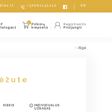
dles.lt
+37061131112
EN
0
DF
Pirkinių
Registruotis
atalogas2
krepšelis
Prisijungti
Atgal
dėžute
KIEKIS
INDIVIDUALUS
UŽRAŠAS