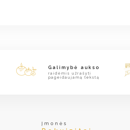
Galimybė aukso
raidėmis užrašyti
pageidaujamą tekstą
Įmonės