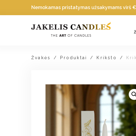
Nemokamas pristatymas užsakymams virš
Žvakės
/
Produktai
/
Krikšto
/
Kri