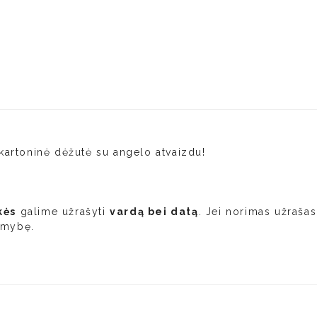
kartoninė dėžutė su angelo atvaizdu!
kės
galime užrašyti
vardą bei datą
. Jei norimas užraša
imybę.