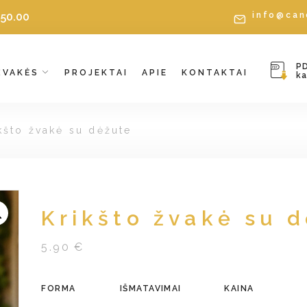
€
50.00
info@can
P
ŽVAKĖS
PROJEKTAI
APIE
KONTAKTAI
k
kšto žvakė su dėžute
Krikšto žvakė su 
5.90 €
FORMA
IŠMATAVIMAI
KAINA