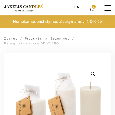
0
EN
Nemokamas pristatymas užsakymams virš
€
50.00
Žvakės
/
Produktai
/
Sezoninės
/
Rapsų vaško žvakė BE KVAPO