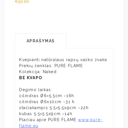
€
50.00
APRAŠYMAS
Kvepianti natūralaus rapsų vaško žvakė
Prekių ženklas: PURE FLAME
Kolekcija: Naked
BE KVAPO
Degimo laikas:
cilindras Ø6×5.5cm ~16h
cilindras Ø6x10cm ~31 h
stačiakampis 5.5×5.5x9cm ~22h
kubas 5.5×5.5x9cm ~14h
Plačiau apie PURE FLAME
www.pure-
flame.eu