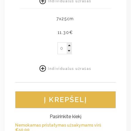
Individualus užrašas
7x25cm
11.30€
Individualus užrašas
Į KREPŠELĮ
Pasirinkite kiekį
Nemokamas pristatymas užsakymams virš
€
50.00