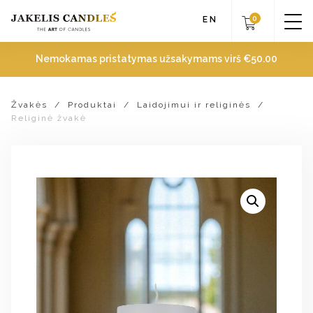
0
EN
Nemokamas pristatymas užsakymams virš
€
50.00
Žvakės
/
Produktai
/
Laidojimui ir religinės
/
Religinė žvakė