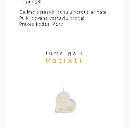
apie 58h
Galime užrašyti jaunųjų vardus ar datą.
Puiki dovana vestuvių proga!
Prekės kodas: V147
Jums gali
Patikti