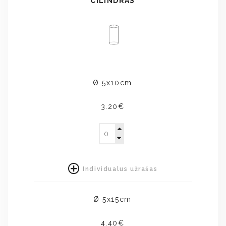
CILINDRAS
Ø 5x10cm
3.20€
Individualus užrašas
Ø 5x15cm
4.40€