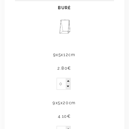
BURĖ
9x5x12cm
2.80€
9x5x20cm
4.10€