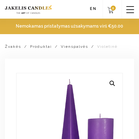
0
EN
Nemokamas pristatymas užsakymams virš
€
50.00
Žvakės
/
Produktai
/
Vienspalvės
/
Violetinė