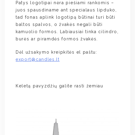
Patys logotipai nėra piešiami rankomis –
juos spausdiname ant specialaus lipduko,
tad fonas aplink logotipą būtinai turi būti
baltos spalvos, o žvakės negali būti
kamuolio formos. Labiausiai tinka cilindro,
burės ar piramdės formos žvakės.
Dėl užsakymo kreipkitės el paštu:
export@candles.lt
Keletą pavyzdžių galite rasti žemiau