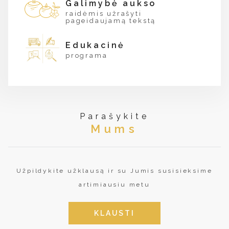
Galimybė aukso
raidėmis užrašyti
pageidaujamą tekstą
Edukacinė
programa
Parašykite
Mums
Užpildykite užklausą ir su Jumis susisieksime
artimiausiu metu
KLAUSTI