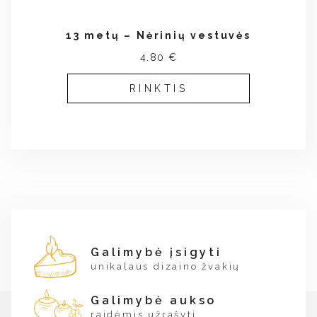
13 metų – Nėrinių vestuvės
4.80 €
RINKTIS
Galimybė įsigyti
unikalaus dizaino žvakių
Galimybė aukso
raidėmis užrašyti