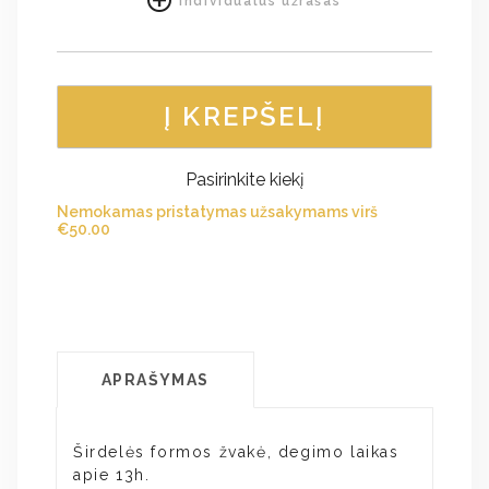
Individualus užrašas
Į KREPŠELĮ
Pasirinkite kiekį
Nemokamas pristatymas užsakymams virš
€
50.00
APRAŠYMAS
Širdelės formos žvakė, degimo laikas
apie 13h.