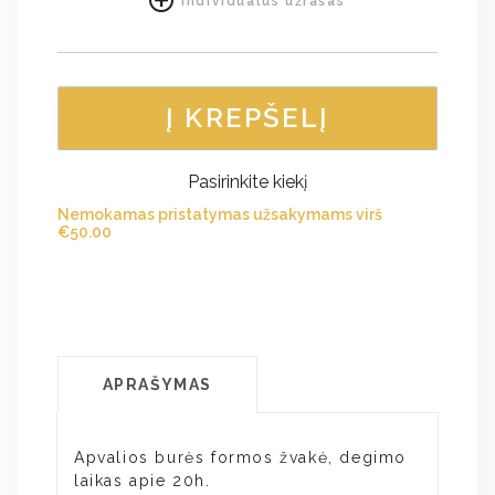
Individualus užrašas
Į KREPŠELĮ
Pasirinkite kiekį
Nemokamas pristatymas užsakymams virš
€
50.00
APRAŠYMAS
Apvalios burės formos žvakė, degimo
laikas apie 20h.