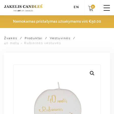
0
EN
Nemokamas pristatymas užsakymams virš
€
50.00
Žvakės
/
Produktai
/
Vestuvinės
/
40 metų – Rubininės vestuvės