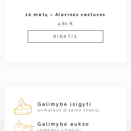
10 metų – Alavinės vestuvės
4.80 €
RINKTIS
Galimybė įsigyti
unikalaus dizaino žvakių
Galimybė aukso
raidėmis užrašyti