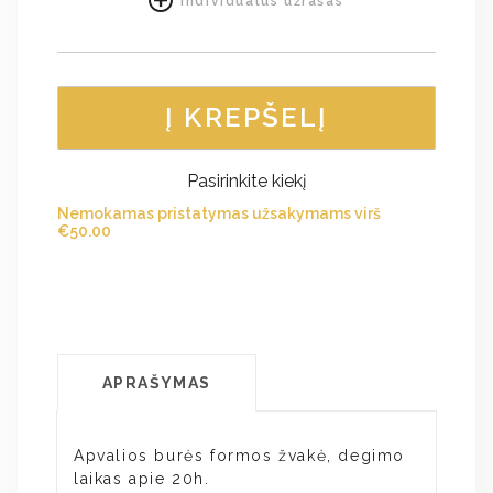
Individualus užrašas
Į KREPŠELĮ
Pasirinkite kiekį
Nemokamas pristatymas užsakymams virš
€
50.00
APRAŠYMAS
Apvalios burės formos žvakė, degimo
laikas apie 20h.