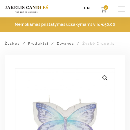
0
EN
Nemokamas pristatymas užsakymams virš
€
50.00
Žvakės
/
Produktai
/
Dovanos
/
Žvakė Drugelis