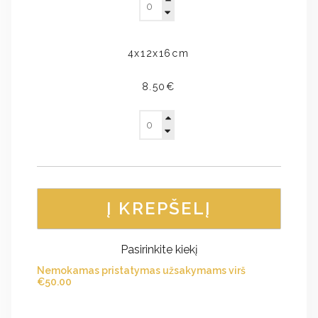
4x12x16cm
8.50€
Į KREPŠELĮ
Pasirinkite kiekį
Nemokamas pristatymas užsakymams virš
€
50.00