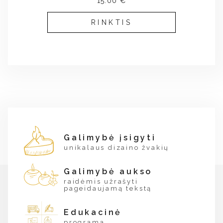
15.00 €
RINKTIS
Galimybė įsigyti
unikalaus dizaino žvakių
Galimybė aukso
raidėmis užrašyti
pageidaujamą tekstą
Edukacinė
programa