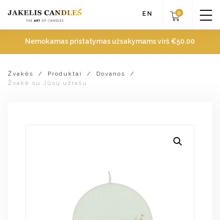
0
EN
Nemokamas pristatymas užsakymams virš
€
50.00
Žvakės
/
Produktai
/
Dovanos
/
Žvakė su Jūsų užrašu