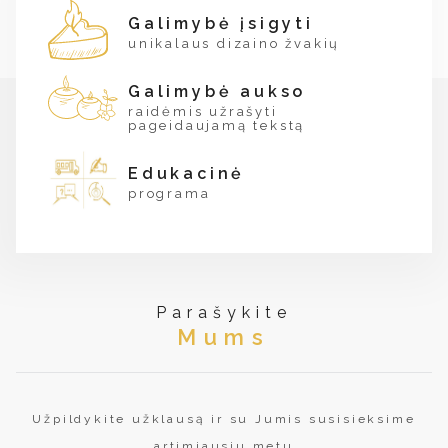
Galimybė įsigyti
unikalaus dizaino žvakių
Galimybė aukso
raidėmis užrašyti
pageidaujamą tekstą
Edukacinė
programa
Parašykite
Mums
Užpildykite užklausą ir su Jumis susisieksime
artimiausiu metu