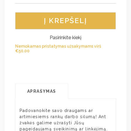
Į KREPŠELĮ
Pasirinkite kiekį
Nemokamas pristatymas užsakymams virš
€
50.00
APRAŠYMAS
Padovanokite savo draugams ar
artimiesiems rankų darbo šilumą! Ant
žvakės galime užrašyti Jūsų
pageidaujamą sveikinimą ar linkėjimą.