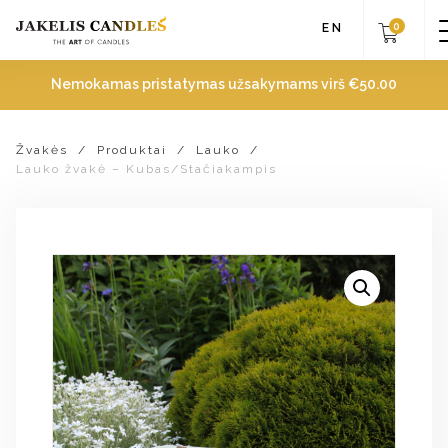
0
EN
Nemokamas pristatymas užsakymams virš
€
50.00
Žvakės
/
Produktai
/
Lauko
/
Lauko žvakė – Kubas/Stačiakampis