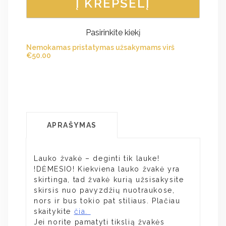
Į KREPŠELĮ
Pasirinkite kiekį
Nemokamas pristatymas užsakymams virš
€
50.00
APRAŠYMAS
Lauko žvakė – deginti tik lauke!
!DĖMESIO! Kiekviena lauko žvakė yra
skirtinga, tad žvakė kurią užsisakysite
skirsis nuo pavyzdžių nuotraukose,
nors ir bus tokio pat stiliaus. Plačiau
skaitykite
čia.
Jei norite pamatyti tikslią žvakės