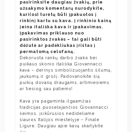
pasirinksite daugiau žvakių, prie
užsakymo komentarų nurodykite,
kuri(os) turėtų būti įpakuotos į
rinkinį kartu su kava. Į rinkinio kainą
įeina itališka kava ir įpakavimas.
Įpakavimas priklauso nuo
pasirinktos žvakės – tai gali būti
dėžutė ar padėkliukas įrištas į
permatomą celofaną.
Dekoruota rankų darbo žvakė bei
puikaus skonio itališka Giovannacci
kava – derinys simbolizuojantis šilumą,
jaukumą ir grožį. Padovanokite šią
puikią dovaną draugams, artimiesiems
ar tiesiog sau patiems!
Kava yra pagaminta ilgaamžias
tradicijas puoselėjančios Giovannacci
šeimos, įsikūrusios nedideliame
šiaurės Italijos miestelyje – Finale
Ligure. Daugiau apie kavą skaitykite