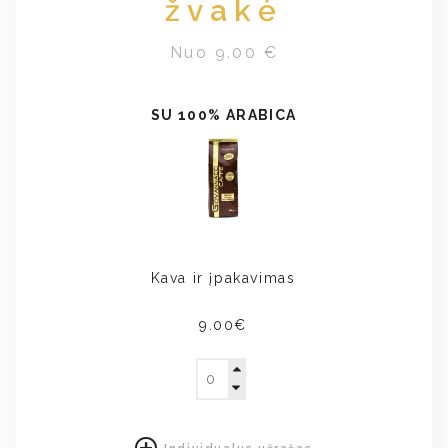
žvakė
Nuo 9.00 €
SU 100% ARABICA
Kava ir įpakavimas
9.00€