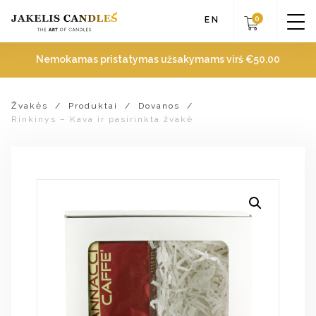
0
EN
Nemokamas pristatymas užsakymams virš
€
50.00
Žvakės
/
Produktai
/
Dovanos
/
Rinkinys – Kava ir pasirinkta žvakė