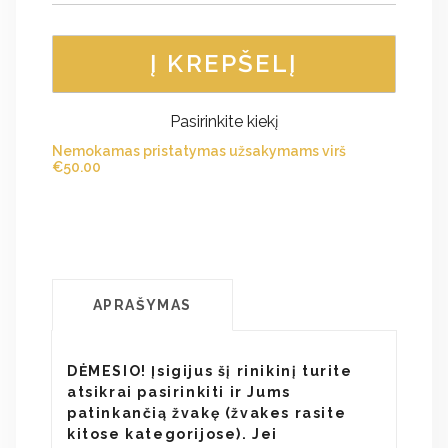
Į KREPŠELĮ
Pasirinkite kiekį
Nemokamas pristatymas užsakymams virš
€
50.00
APRAŠYMAS
DĖMESIO! Įsigijus šį rinikinį turite
atsikrai pasirinkiti ir Jums
patinkančią žvakę (žvakes rasite
kitose kategorijose). Jei