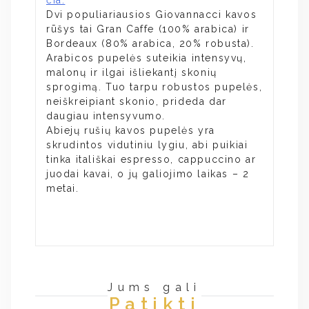
čia.
Dvi populiariausios Giovannacci kavos
rūšys tai Gran Caffe (100% arabica) ir
Bordeaux (80% arabica, 20% robusta).
Arabicos pupelės suteikia intensyvų,
malonų ir ilgai išliekantį skonių
sprogimą. Tuo tarpu robustos pupelės,
neiškreipiant skonio, prideda dar
daugiau intensyvumo.
Abiejų rušių kavos pupelės yra
skrudintos vidutiniu lygiu, abi puikiai
tinka itališkai espresso, cappuccino ar
juodai kavai, o jų galiojimo laikas – 2
metai.
Jums gali
Patikti