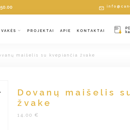
€
50.00
info@can
P
ŽVAKĖS
PROJEKTAI
APIE
KONTAKTAI
k
ovanų maišelis su kvepiančia žvake
Dovanų maišelis s
žvake
14.00 €