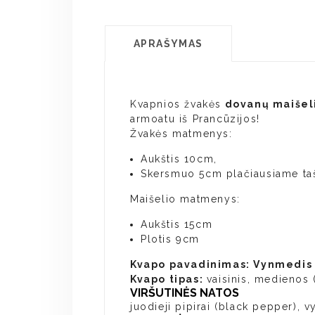
APRAŠYMAS
Kvapnios žvakės
dovanų maišel
armoatu iš Prancūzijos!
Žvakės matmenys:
Aukštis 10cm,
Skersmuo 5cm plačiausiame ta
Maišelio matmenys:
Aukštis 15cm
Plotis 9cm
Kvapo pavadinimas:
Vynmedis
Kvapo tipas:
vaisinis, medienos 
VIRŠUTINĖS NATOS
juodieji pipirai (black pepper),