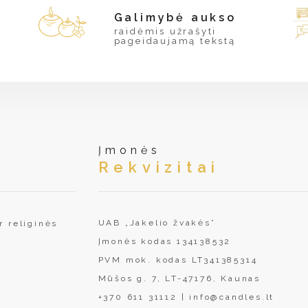
Galimybė aukso
raidėmis užrašyti
pageidaujamą tekstą
Įmonės
Rekvizitai
UAB „Jakelio žvakės”
r religinės
Įmonės kodas 134138532
PVM mok. kodas LT341385314
Mūšos g. 7, LT-47176, Kaunas
+370 611 31112
|
info@candles.lt