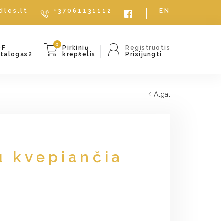
dles.lt
+37061131112
EN
0
DF
Pirkinių
Registruotis
atalogas2
krepšelis
Prisijungti
Atgal
u kvepiančia