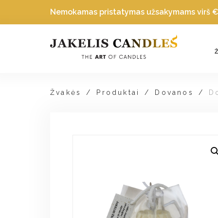
Nemokamas pristatymas užsakymams virš
Žvakės
/
Produktai
/
Dovanos
/
D