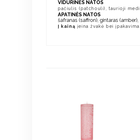
VIDURINĖS NATOS
pačiulis (patchouli), taurioji m
APATINĖS NATOS
šafranas (saffron), gintaras (amber)
Į kainą
įeina žvakė bei įpakavima