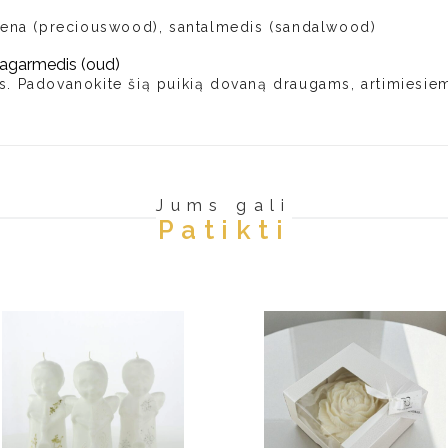
ediena (preciouswood), santalmedis (sandalwood)
, agarmedis (oud)
s. Padovanokite šią puikią dovaną draugams, artimiesiem
Jums gali
Patikti