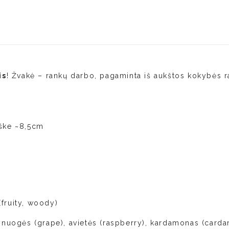
is
! Žvakė – rankų darbo, pagaminta iš aukštos kokybės r
ške ~8,5cm
(fruity, woody)
 vynuogės (grape), avietės (raspberry), kardamonas (car