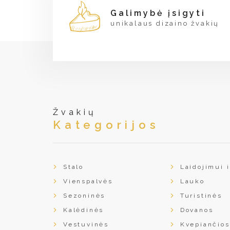
Galimybė įsigyti
unikalaus dizaino žvakių
Žvakių
Kategorijos
Stalo
Laidojimui i
Vienspalvės
Lauko
Sezoninės
Turistinės
Kalėdinės
Dovanos
Vestuvinės
Kvepiančios