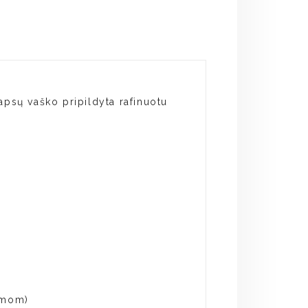
apsų vaško pripildyta rafinuotu
damom)