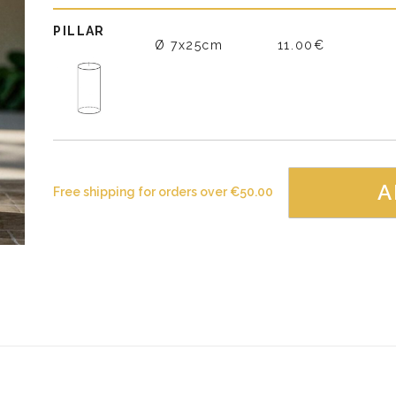
PILLAR
Ø 7x25cm
11.00€
A
Free shipping for orders over
€
50.00