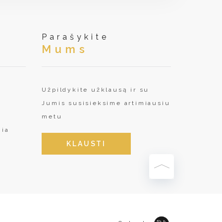
Parašykite
Mums
Užpildykite užklausą ir su
Jumis susisieksime artimiausiu
metu
nia
KLAUSTI