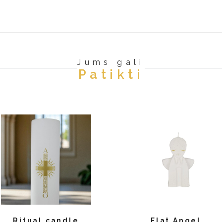
.
Jums gali
Patikti
Ritual candle
Flat Angel