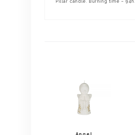
Pillar candle. Burning time – 94h
Angel