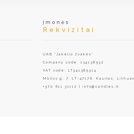
Įmonės
Rekvizitai
UAB “Jakelio žvakės”
Company code: 134138532
VAT code: LT341385314
Mūšos g. 7, LT-47176, Kaunas, Lithua
+370 611 31112
|
info@candles.lt