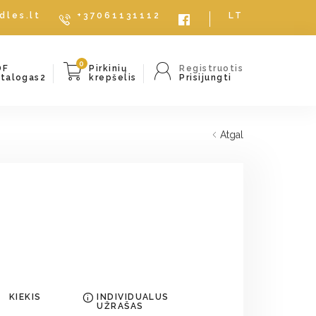
dles.lt
+37061131112
LT
0
DF
Pirkinių
Registruotis
atalogas2
krepšelis
Prisijungti
Atgal
KIEKIS
INDIVIDUALUS
UŽRAŠAS