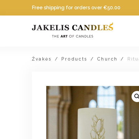
Free shipping for orders over
€
50.00
Žvakės
/
Products
/
Church
/
Rit