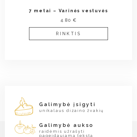
7 metai – Varinės vestuvės
4.80 €
RINKTIS
Galimybė įsigyti
unikalaus dizaino žvakių
Galimybė aukso
raidėmis užrašyti
pageidaujamą tekstą