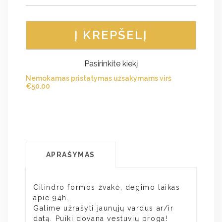
Į KREPŠELĮ
Pasirinkite kiekį
Nemokamas pristatymas užsakymams virš
€
50.00
APRAŠYMAS
Cilindro formos žvakė, degimo laikas
apie 94h.
Galime užrašyti jaunųjų vardus ar/ir
datą. Puiki dovana vestuvių proga!