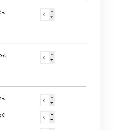
10€
80€
60€
21€