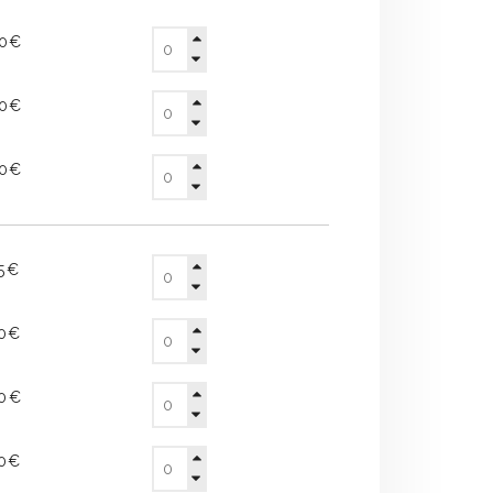
00€
00€
80€
45€
50€
30€
60€