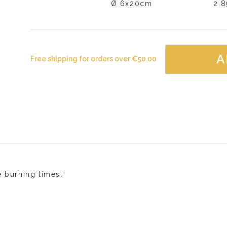
Ø 6x20cm
2.
A
Free shipping for orders over
€
50.00
 burning times: