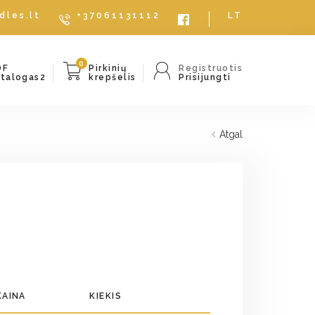
dles.lt
+37061131112
LT
0
DF
Pirkinių
Registruotis
atalogas2
krepšelis
Prisijungti
Atgal
KAINA
KIEKIS