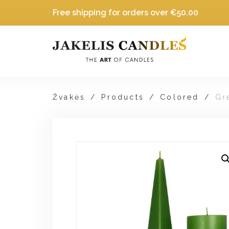
Free shipping for orders over
€
50.00
Žvakės
/
Products
/
Colored
/
Gr