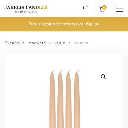
0
LT
Free shipping for orders over
€
50.00
Žvakės
/
Products
/
Table
/
Salmon