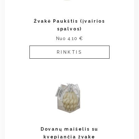
Žvakė Paukštis (įvairios
spalvos)
Nuo 4.10 €
RINKTIS
Dovanų maišelis su
kvepiančia žvake