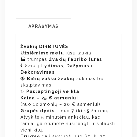
APRAŠYMAS
Žvakių DIRBTUVĖS
Užsiėmimo metu
jūsų laukia:
🏭 trumpas
Žvakių fabriko turas
🕯️ žvakių
Lydimas
,
Dažymas
ir
Dekoravimas
🐝
Bičių vaško žvakių
sukimas bei
skalptavimas
✨
Paslaptingoji veikla
…
Kaina – 25 € asmeniui.
(nuo 12 žmonių – 20 € asmeniui)
Grupės dydis
– nuo
7 iki 15
žmonių.
Atvykite 5 minutėm anksčiau, kad
ramiai galėtumėte nusirengti ir sulaukti
vieni kitų.
Trukmė
gali svyruoti nuo 60 iki 90