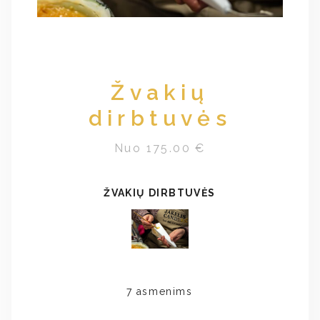
Žvakių
dirbtuvės
Nuo 175.00 €
ŽVAKIŲ DIRBTUVĖS
7 asmenims