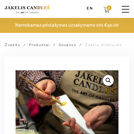
0
EN
Nemokamas pristatymas užsakymams virš
€
50.00
Žvakės
/
Produktai
/
Dovanos
/
Žvakių dirbtuvės